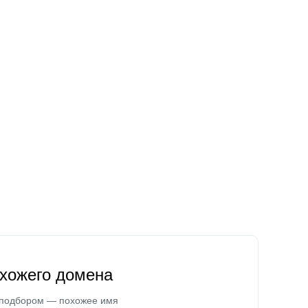
охожего домена
 подбором — похожее имя