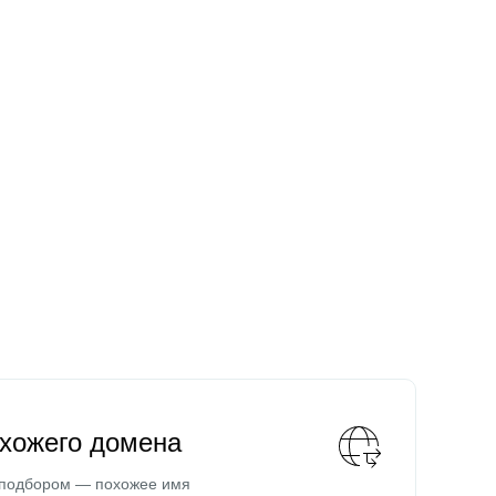
охожего домена
 подбором — похожее имя