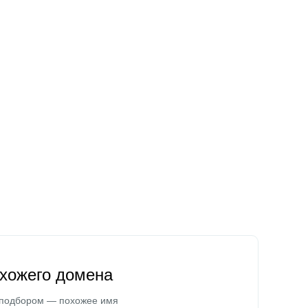
охожего домена
 подбором — похожее имя