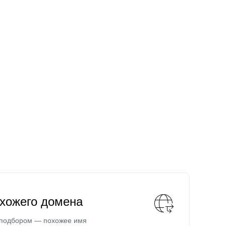
охожего домена
 подбором — похожее имя